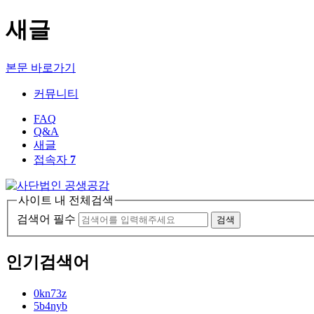
새글
본문 바로가기
커뮤니티
FAQ
Q&A
새글
접속자
7
사이트 내 전체검색
검색어 필수
검색
인기검색어
0kn73z
5b4nyb