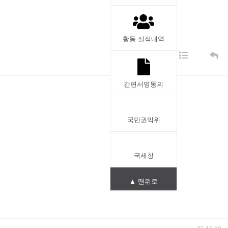
활동 실적내역
간편서명동의
국민권익위
국세청
▲ 맨위로