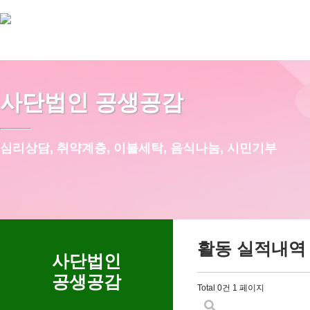
사단법인 공생공감
심리상담, 취약계층, 이불세탁, 음식나눔, 시민기부
활동 실적내역
사단법인
공생공감
Total 0건
1 페이지